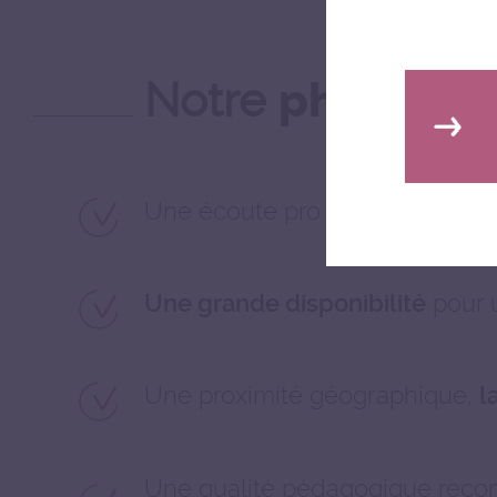
Notre
philosoph
Une écoute pro active avec une
pour u
Une grande disponibilité
Une proximité géographique,
l
Une qualité pédagogique reco