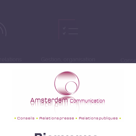
relations
Gestion, organisation
Conse
elations
d'événements et des
rédact
e
relations avec la presse
éditoriale
d