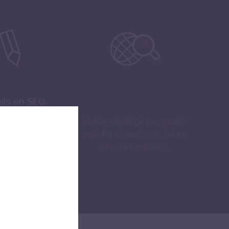
ils en SEO,
Veille stratégique multi-
ion de ligne
média et web 2.0, bilan
 pour les outils
des retombées
igitaux