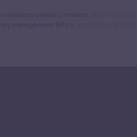
, nous nous dis
n relations presse s'arrêtent
une fois les articles
ity management RP3.0
s