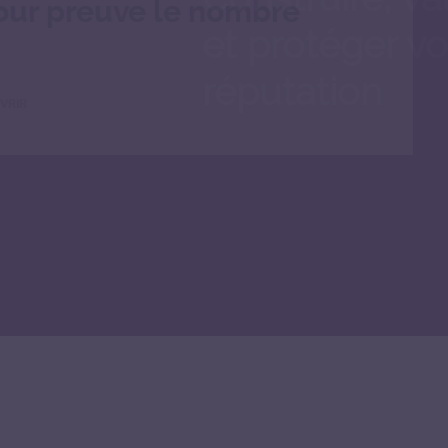
assisté, pour preuve l
d'applis...
DÉCOUVRIR