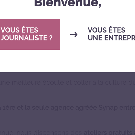
Bienvenue,
ie
VOUS ÊTES
VOUS ÊTES
JOURNALISTE ?
UNE ENTREPR
 forte culture marketing
ne meilleure écoute et coller à la culture d
a 1ère et la seule agence agréée Synap entre
nnue, nous dispensons des
ateliers gratuits