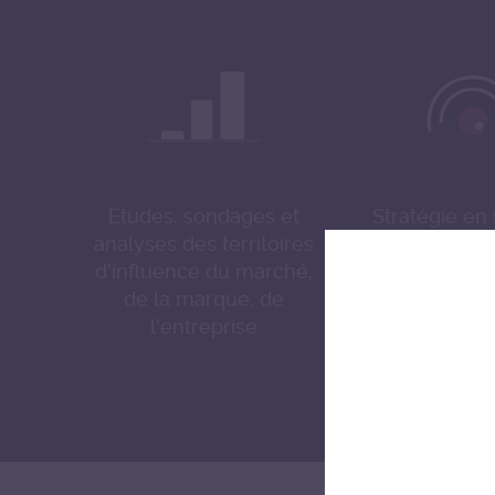
Etudes, sondages et
Stratégie en 
analyses des territoires
publics et r
d'influence du marché,
press
de la marque, de
l'entreprise