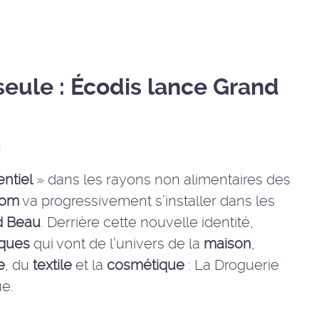
eule : Écodis lance Grand
n
entiel
» dans les rayons non alimentaires des
nom
va progressivement s’installer dans les
d Beau
. Derrière cette nouvelle identité,
iques
qui vont de l’univers de la
maison
,
e
, du
textile
et la
cosmétique
: La Droguerie
ue.