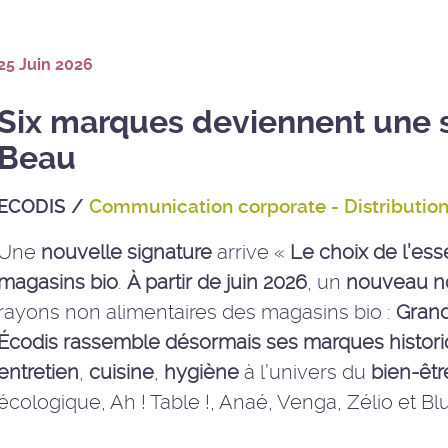
25 Juin 2026
Six marques deviennent une s
Beau
ECODIS
/
Communication corporate - Distributio
Une
nouvelle signature
arrive «
Le choix de l’ess
magasins bio
.
À partir de juin 2026
, un
nouveau 
rayons non alimentaires des magasins bio :
Gran
Écodis
rassemble désormais ses marques histor
entretien
,
cuisine
,
hygiène
à l’univers du
bien-êtr
écologique, Ah ! Table !, Anaé, Venga, Zélio et Bl