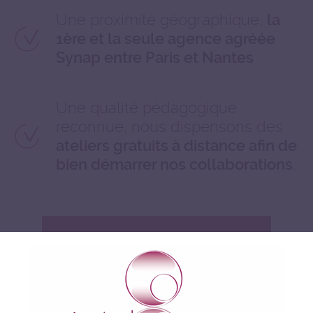
Une proximité géographique,
la
1ère et la seule agence agréée
Synap entre Paris et Nantes
Une qualité pédagogique
reconnue, nous dispensons des
ateliers gratuits à distance afin de
.
bien démarrer nos collaborations
VOUS AVEZ UNE QUESTION ?
CONTACTEZ-NOUS !