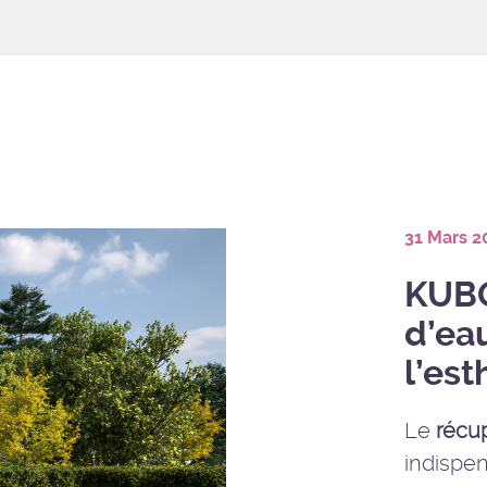
31 Mars 2
KUBO
d’eau
l’est
Le
récu
indispen