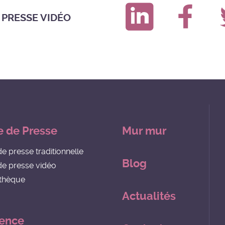
 PRESSE VIDÉO
e de Presse
Mur mur
de presse traditionnelle
Blog
de presse vidéo
thèque
Actualités
gence