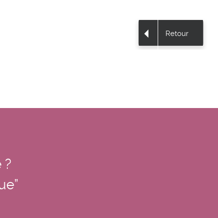
Retour
 ?
nue”