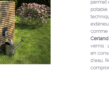
permet d
potable.
techniq
extérie
comme u
Cerland
vernis :
en conse
d’eau. R
comprom