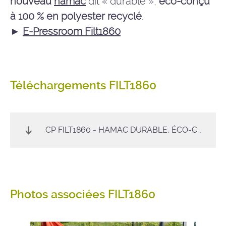
nouveau
hamac
dit « durable »,
éco-conçu
à 100 % en polyester recyclé
.
►
E-Pressroom Filt1860
Téléchargements FILT1860
CP FILT1860 - HAMAC DURABLE, ÉCO-CONÇU
Photos associées FILT1860