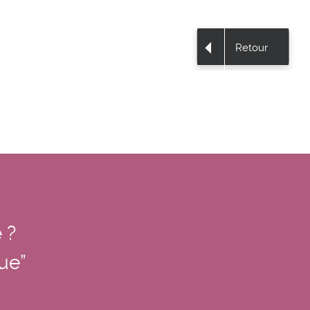
Retour
 ?
nue”