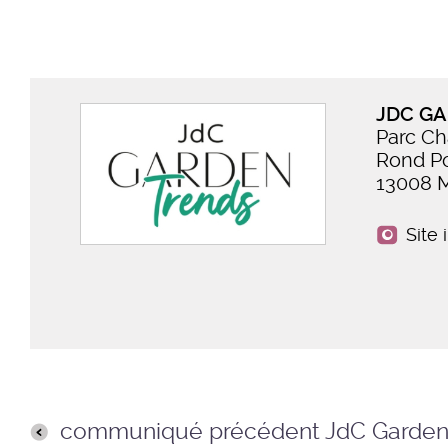
JDC G
Parc Ch
Rond Po
13008 M
Site 
communiqué précédent JdC Garden