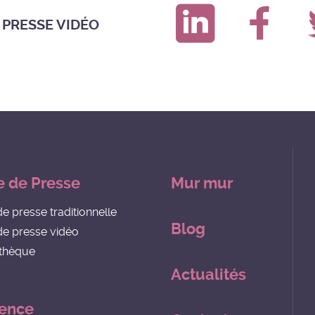
 PRESSE VIDÉO
e de Presse
Mur mur
de presse traditionnelle
Blog
de presse vidéo
thèque
Actualités
gence