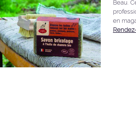
Beau. C
profess
en magas
Rendez-v