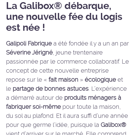
La Galibox® débarque,
une nouvelle fée du logis
est née !
Galipoli Fabrique
a été fondée il y a un an par
Séverine Jérigné
, jeune trentenaire
passionnée par le commerce collaboratif. Le
concept de cette nouvelle entreprise
repose sur le «
fait maison
»
écologique
et
le
partage de bonnes astuces
. L’expérience
a démarré autour de
produits ménagers à
fabriquer soi-même
pour toute la maison,
du sol au plafond. Et il aura suffi d’une année
pour que germe l’idée, puisque la
Galibox®
vient d’arriver sur le marché. Elle comprend