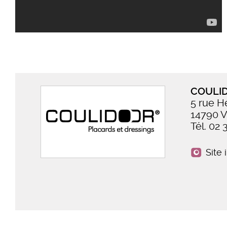
COULI
5 rue H
14790 
Tél. 02 
Site 