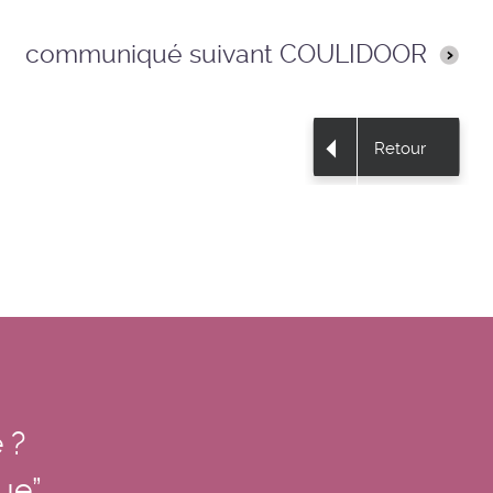
communiqué suivant COULIDOOR
Retour
 ?
nue”