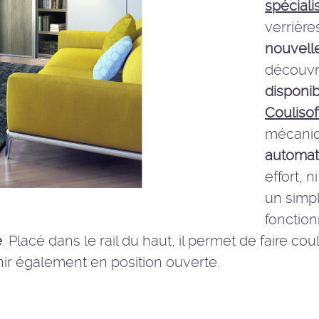
spéciali
verrière
nouvelle
découvri
disponib
Coulisof
mécani
automat
effort, 
un simp
fonctio
e
. Placé dans le rail du haut, il permet de faire co
ir également en position ouverte.