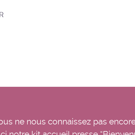
R
ous ne nous connaissez pas encore
ci notre kit accueil presse “Bienve