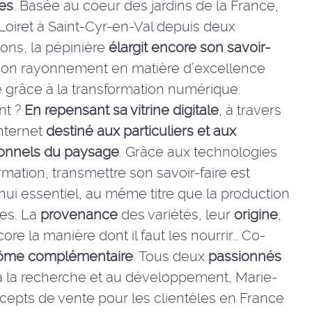
es
. Basée au coeur des jardins de la France,
Loiret à Saint-Cyr-en-Val depuis deux
ons, la pépinière
élargit encore son savoir-
son rayonnement en matière d’excellence
e grâce à la transformation numérique.
t ?
En repensant sa vitrine digitale
, à travers
internet
destiné aux particuliers et aux
ionnels du paysage
. Grâce aux technologies
ormation, transmettre son savoir-faire est
hui essentiel, au même titre que la production
tes. La
provenance
des variétés, leur
origine
,
re la manière dont il faut les nourrir… Co-
ôme complémentaire
. Tous deux
passionnés
n, à la recherche et au développement, Marie-
ncepts de vente pour les clientèles en France