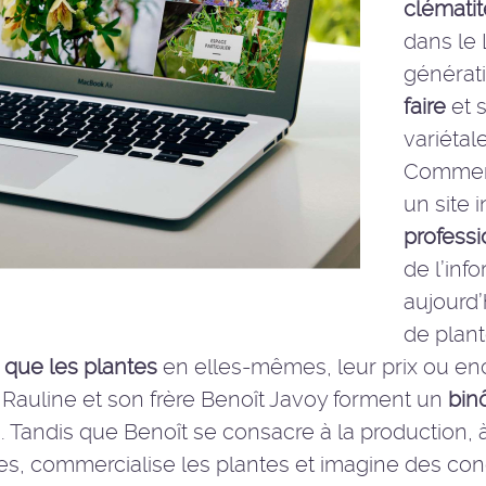
clématit
dans le 
générati
faire
et 
variétal
Commen
un site 
profess
de l’inf
aujourd’
de plan
 que les plantes
en elles-mêmes, leur prix ou enco
e Rauline et son frère Benoît Javoy forment un
bin
ôles. Tandis que Benoît se consacre à la productio
res, commercialise les plantes et imagine des co