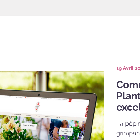
19 Avril 2
Comm
Plant
exce
La
pépin
grimpan