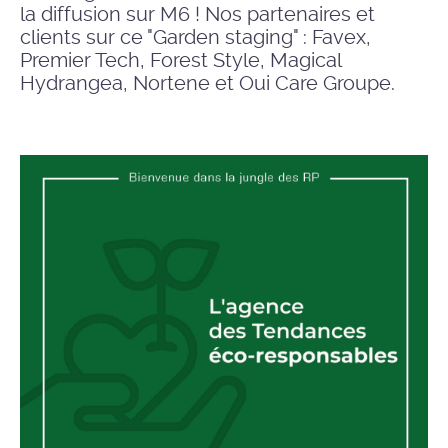
la diffusion sur M6 ! Nos partenaires et
clients sur ce "Garden staging" : Favex,
Premier Tech, Forest Style, Magical
Hydrangea, Nortene et Oui Care Groupe.